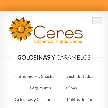
GOLOSINAS Y
CARAMELOS
INICIO
CUAL ES TU NEGOCIO
Frutos Secos y Snacks
Deshidratados
PRODUCTOS
Legumbres
Harinas
CATALOGO
Golosinas y Caramelos
Palitos de Pan
CONTACTO