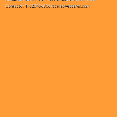
Contacto : T. 625456836 fsceres@fsceres.com